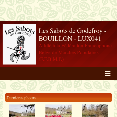
Les Sabots de Godefroy -
BOUILLON - LUX041
Affilié à la Fédération Francophone
Belge de Marches Populaires
(F.F.B.M.P.)
Agenda
Livre d'or
Dernières photos