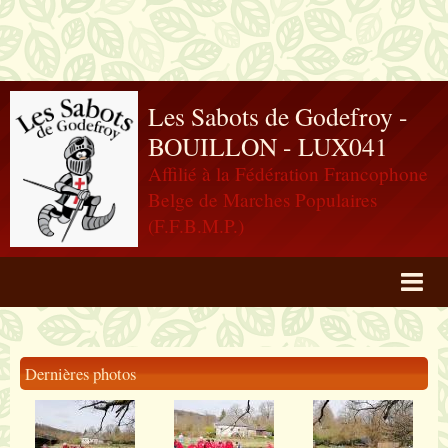
Les Sabots de Godefroy -
BOUILLON - LUX041
Affilié à la Fédération Francophone
Belge de Marches Populaires
(F.F.B.M.P.)
Agenda
Livre d'or
Dernières photos