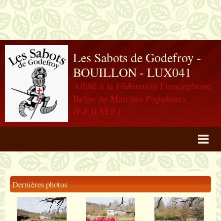
Les Sabots de Godefroy -
BOUILLON - LUX041
Affilié à la Fédération Francophone
Belge de Marches Populaires
(F.F.B.M.P.)
Agenda
Livre d'or
Dernières photos