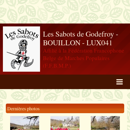
Les Sabots de Godefroy -
BOUILLON - LUX041
Affilié à la Fédération Francophone
Belge de Marches Populaires
(F.F.B.M.P.)
Agenda
Livre d'or
Dernières photos