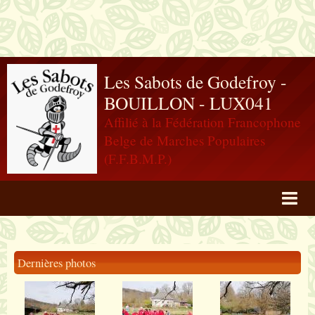
Les Sabots de Godefroy -
BOUILLON - LUX041
Affilié à la Fédération Francophone
Belge de Marches Populaires
(F.F.B.M.P.)
Agenda
Livre d'or
Dernières photos