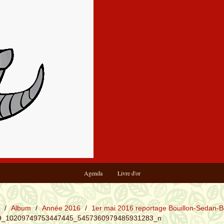
Agenda
Livre d'or
/
Album
/
Année 2016
/
1er mai 2016 reportage Bouillon-Sedan-B
9_10209749753447445_5457360979485931283_n