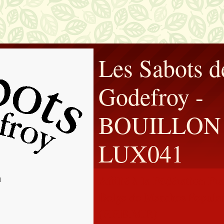
Les Sabots d
Godefroy -
BOUILLON 
LUX041
Affilié à la Fédération F
Belge de Marches Populai
(F.F.B.M.P.)