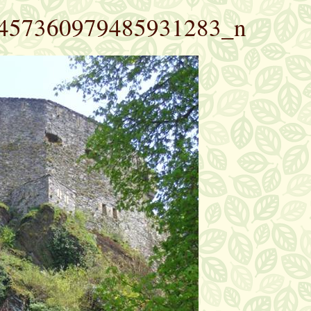
457360979485931283_n