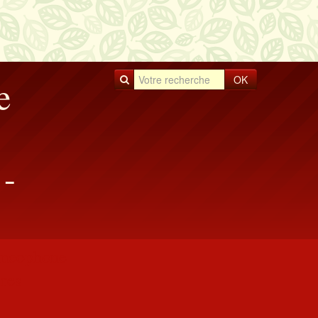
OK
e
-
rancophone
res