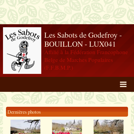
Les Sabots de Godefroy -
BOUILLON - LUX041
Affilié à la Fédération Francophone
Belge de Marches Populaires
(F.F.B.M.P.)
Agenda
Livre d'or
Dernières photos