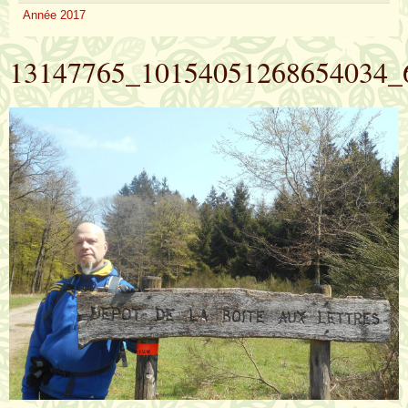
Année 2017
13147765_10154051268654034_