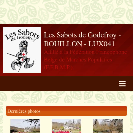
Les Sabots de Godefroy -
BOUILLON - LUX041
Affilié à la Fédération Francophone
Belge de Marches Populaires
(F.F.B.M.P.)
Agenda
Livre d'or
Dernières photos