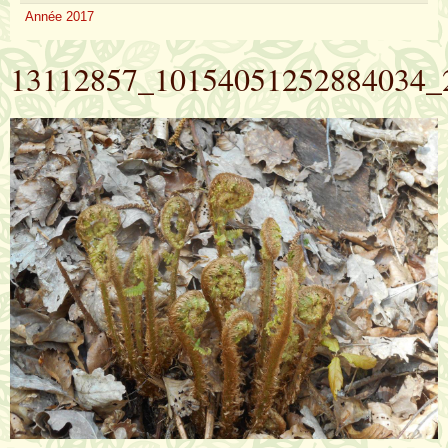
Année 2017
13112857_10154051252884034_