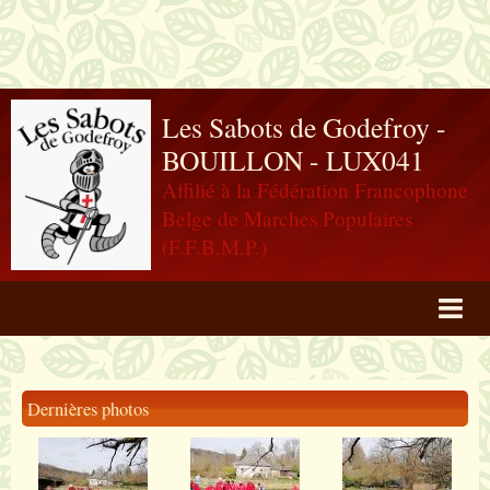
Les Sabots de Godefroy -
BOUILLON - LUX041
Affilié à la Fédération Francophone
Belge de Marches Populaires
(F.F.B.M.P.)
Agenda
Livre d'or
Dernières photos