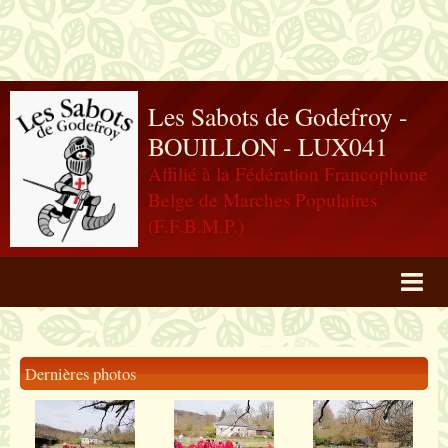
Les Sabots de Godefroy -
BOUILLON - LUX041
Affilié à la Fédération Francophone
Belge de Marches Populaires
(F.F.B.M.P.)
Agenda
Livre d'or
Dernières photos