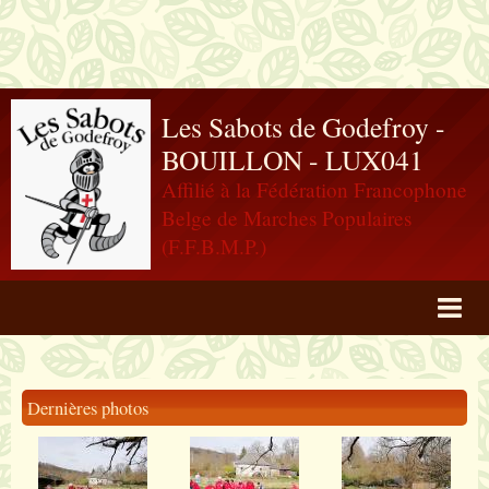
Les Sabots de Godefroy -
BOUILLON - LUX041
Affilié à la Fédération Francophone
Belge de Marches Populaires
(F.F.B.M.P.)
Agenda
Livre d'or
Dernières photos