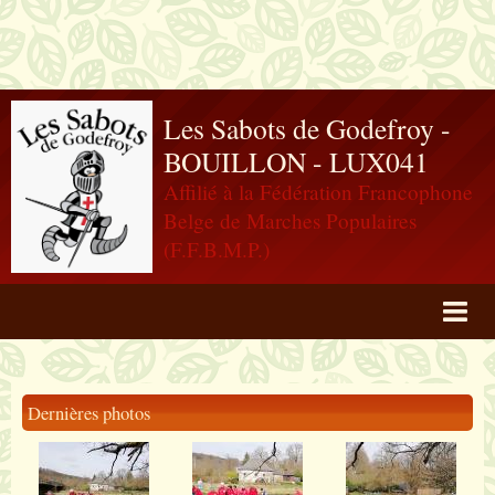
Les Sabots de Godefroy -
BOUILLON - LUX041
Affilié à la Fédération Francophone
Belge de Marches Populaires
(F.F.B.M.P.)
Agenda
Livre d'or
Dernières photos