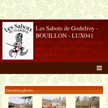
Les Sabots de Godefroy -
BOUILLON - LUX041
Affilié à la Fédération Francophone
Belge de Marches Populaires
(F.F.B.M.P.)
Agenda
Livre d'or
Dernières photos