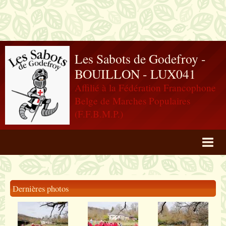
Les Sabots de Godefroy -
BOUILLON - LUX041
Affilié à la Fédération Francophone
Belge de Marches Populaires
(F.F.B.M.P.)
Agenda
Livre d'or
Dernières photos