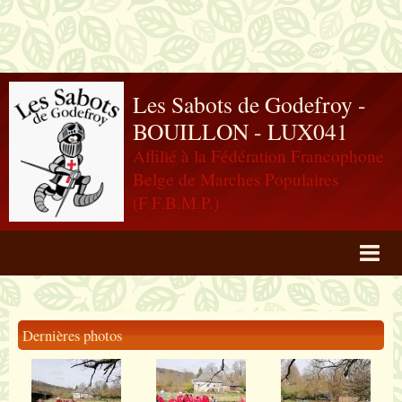
Les Sabots de Godefroy -
BOUILLON - LUX041
Affilié à la Fédération Francophone
Belge de Marches Populaires
(F.F.B.M.P.)
Agenda
Livre d'or
Dernières photos