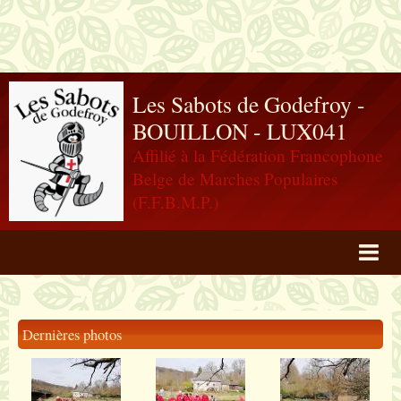
Les Sabots de Godefroy -
BOUILLON - LUX041
Affilié à la Fédération Francophone
Belge de Marches Populaires
(F.F.B.M.P.)
Agenda
Livre d'or
Dernières photos