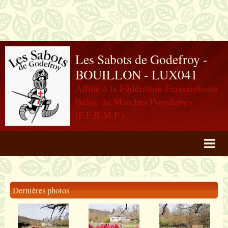
Les Sabots de Godefroy -
BOUILLON - LUX041
Affilié à la Fédération Francophone
Belge de Marches Populaires
(F.F.B.M.P.)
Agenda
Livre d'or
Dernières photos