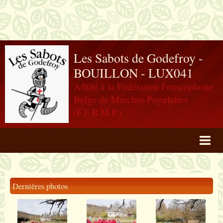
Les Sabots de Godefroy -
BOUILLON - LUX041
Affilié à la Fédération Francophone
Belge de Marches Populaires
(F.F.B.M.P.)
Agenda
Livre d'or
Dernières photos