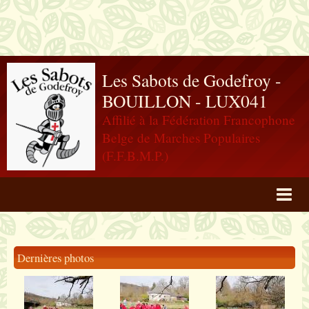
Les Sabots de Godefroy -
BOUILLON - LUX041
Affilié à la Fédération Francophone
Belge de Marches Populaires
(F.F.B.M.P.)
Agenda
Livre d'or
Dernières photos