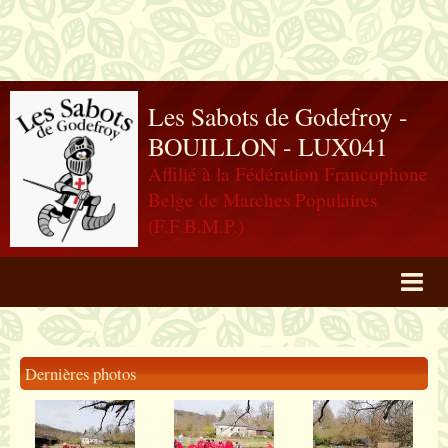
Les Sabots de Godefroy -
BOUILLON - LUX041
Affilié à la Fédération Francophone
Belge de Marches Populaires
(F.F.B.M.P.)
Agenda
Livre d'or
Dernières photos