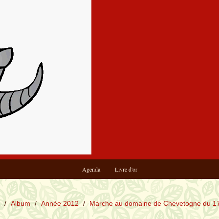
Agenda
Livre d'or
/
Album
/
Année 2012
/
Marche au domaine de Chevetogne du 1