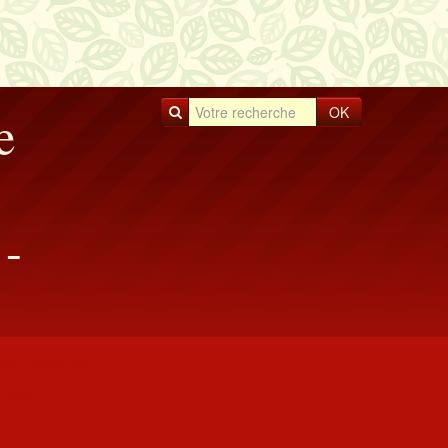
OK
e
-
rancophone
res