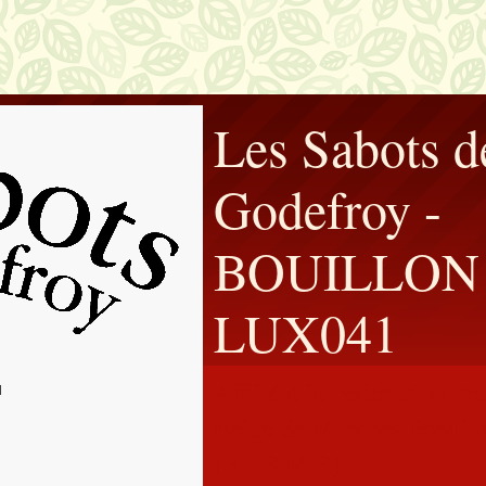
Les Sabots d
Godefroy -
BOUILLON 
LUX041
Affilié à la Fédération F
Belge de Marches Populai
(F.F.B.M.P.)