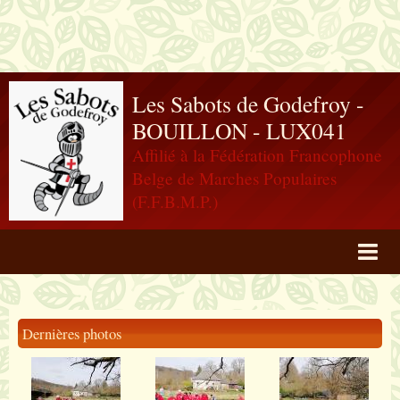
Les Sabots de Godefroy -
BOUILLON - LUX041
Affilié à la Fédération Francophone
Belge de Marches Populaires
(F.F.B.M.P.)
Agenda
Livre d'or
Dernières photos