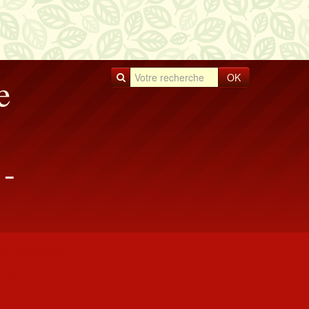
OK
e
-
rancophone
res