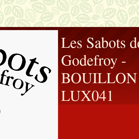
Les Sabots d
Godefroy -
BOUILLON 
LUX041
Affilié à la Fédération F
Belge de Marches Populai
(F.F.B.M.P.)