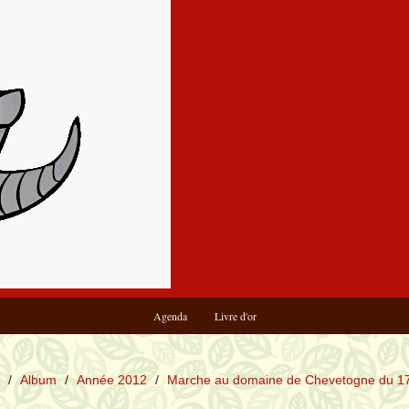
Agenda
Livre d'or
/
Album
/
Année 2012
/
Marche au domaine de Chevetogne du 1