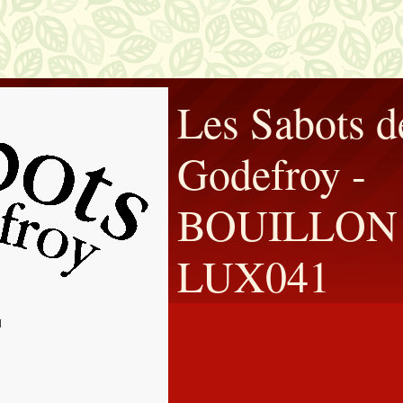
Les Sabots d
Godefroy -
BOUILLON 
LUX041
Affilié à la Fédération F
Belge de Marches Populai
(F.F.B.M.P.)