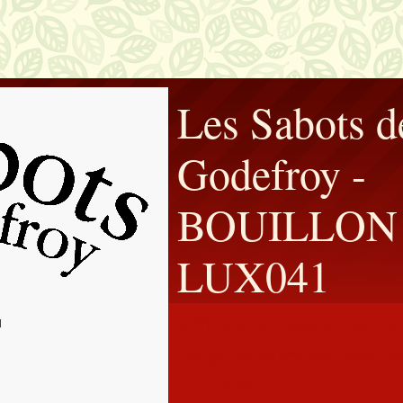
Les Sabots d
Godefroy -
BOUILLON 
LUX041
Affilié à la Fédération F
Belge de Marches Populai
(F.F.B.M.P.)