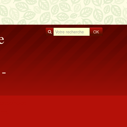
OK
e
-
rancophone
res