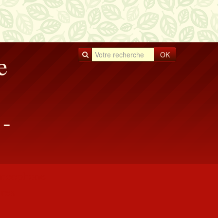
OK
e
-
rancophone
res