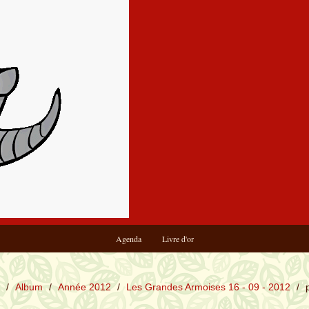
Agenda
Livre d'or
/
Album
/
Année 2012
/
Les Grandes Armoises 16 - 09 - 2012
/