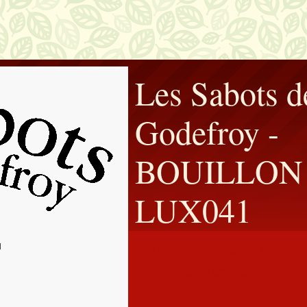
Les Sabots d
Godefroy -
BOUILLON 
LUX041
Affilié à la Fédération F
Belge de Marches Populai
(F.F.B.M.P.)