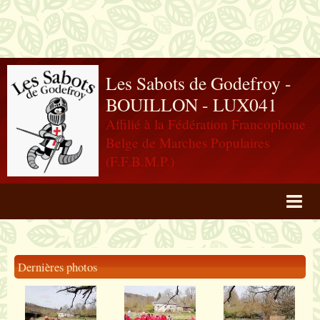
Les Sabots de Godefroy -
BOUILLON - LUX041
Affilié à la Fédération Francophone
Belge de Marches Populaires
(F.F.B.M.P.)
Agenda
Livre d'or
Dernières photos