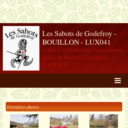
Les Sabots de Godefroy -
BOUILLON - LUX041
Affilié à la Fédération Francophone
Belge de Marches Populaires
(F.F.B.M.P.)
Agenda
Livre d'or
Dernières photos