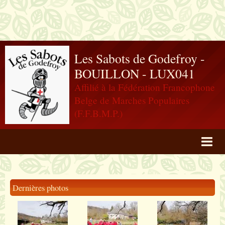
Les Sabots de Godefroy -
BOUILLON - LUX041
Affilié à la Fédération Francophone
Belge de Marches Populaires
(F.F.B.M.P.)
Agenda
Livre d'or
Dernières photos