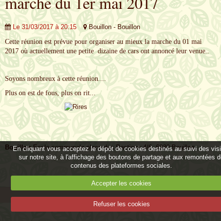
marche du 1er mai 2017
Le 31/03/2017
à 20:15
Bouillon - Bouillon
Cette réunion est prévue pour organiser au mieux la marche du 01 mai
2017 où actuellement une petite dizaine de cars ont annoncé leur venue..
Soyons nombreux à cette réunion....
Plus on est de fous, plus on rit...
Bouillon
Ecole communale place des Bastions 4/6, 6830 Bouillon
En cliquant vous acceptez le dépôt de cookies destinés au suivi des vis
sur notre site, à l'affichage des boutons de partage et aux remontées 
contenus des plateformes sociales.
Accepter les cookies
Refuser les cookies